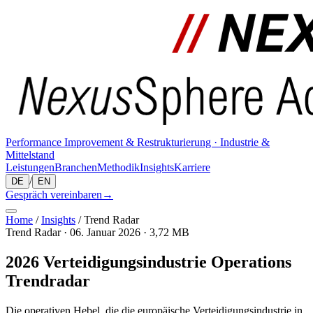
Performance Improvement & Restrukturierung · Industrie &
Mittelstand
Leistungen
Branchen
Methodik
Insights
Karriere
/
DE
EN
Gespräch vereinbaren
→
Home
/
Insights
/
Trend Radar
Trend Radar
·
06. Januar 2026
·
3,72
MB
2026 Verteidigungsindustrie Operations
Trendradar
Die operativen Hebel, die die europäische Verteidigungsindustrie in